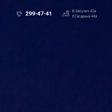
В.Засулич 42а
299-47-41
б.Гагарина 44а